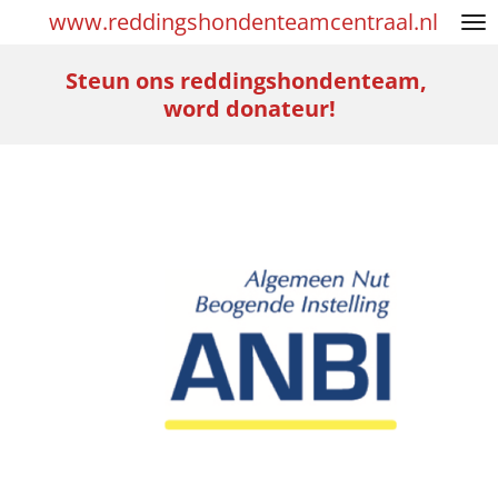
www.reddingshondenteamcentraal.nl
Ga
direct
Steun ons reddingshondenteam,
naar
word donateur!
de
hoofdinhoud